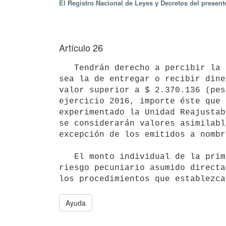
El Registro Nacional de Leyes y Decretos del presen
Artículo 26
   Tendrán derecho a percibir la prima por Quebranto de Caja todos los funcionarios cuya función permanente 
sea la de entregar o recibir dine
valor superior a $ 2.370.136 (pes
ejercicio 2016, importe éste que 
experimentado la Unidad Reajustab
se considerarán valores asimilabl
excepción de los emitidos a nombr
   El monto individual de la prima será el equivalente a la cifra de 20 a 50 UR semestrales, en función del 
riesgo pecuniario asumido directa
Ayuda