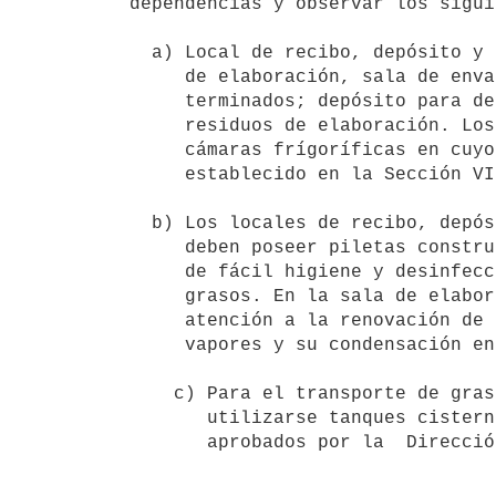
dependencias y observar los sigui
  a) Local de recibo, depósito y clasificación de materia prima, sala

     de elaboración, sala de envasado y empaque; depósito de productos

     terminados; depósito para desperdicios, material no comestible y

     residuos de elaboración. Los establecimiento podrán tener

     cámaras frígoríficas en cuyo caso éstos se ajustarán a lo

     establecido en la Sección VI, Capítulo III; 

  b) Los locales de recibo, depósito y clasificación de materias primas

     deben poseer piletas construidas con material impermeable, liso,

     de fácil higiene y desinfección e inalterable por los ácidos

     grasos. En la sala de elaboración deberá prestarse especial

     atención a la renovación de aire que impida la elaboración de

     vapores y su condensación en techos, paredes y útiles, 

    c) Para el transporte de grasa o aceites comestibles deberán

       utilizarse tanques cisternas, bidones u otros envases

       aprobados por la  Dirección de Industria Animal. 
