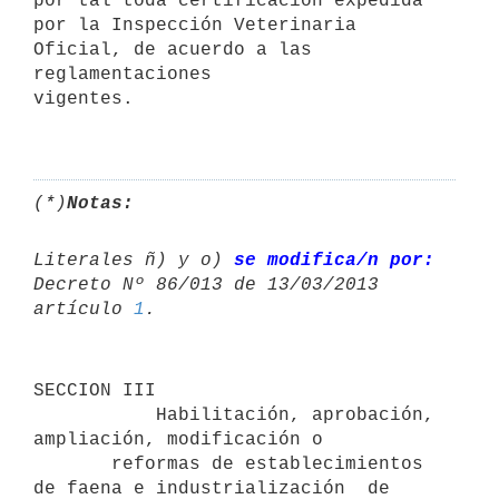
por tal toda certificación expedida

por la Inspección Veterinaria 
Oficial, de acuerdo a las 
reglamentaciones

vigentes. 

(*)
Notas:
Literales ñ) y o) 
se modifica/n por:
Decreto Nº 86/013 de 13/03/2013 

artículo 
1
SECCION III

           Habilitación, aprobación, 
ampliación, modificación o

       reformas de establecimientos 
de faena e industrialización  de
