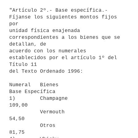
"Artículo 2º.- Base específica.- 
Fíjanse los siguientes montos fijos 
por

unidad física enajenada 
correspondientes a los bienes que se 
detallan, de

acuerdo con los numerales 
establecidos por el artículo 1º del 
Título 11

del Texto Ordenado 1996:

Numeral   Bienes                                           
Base Específica

1)        Champagne                                                 
109,00

          Vermouth                                                   
54,50

          Otros                                                      
81,75
