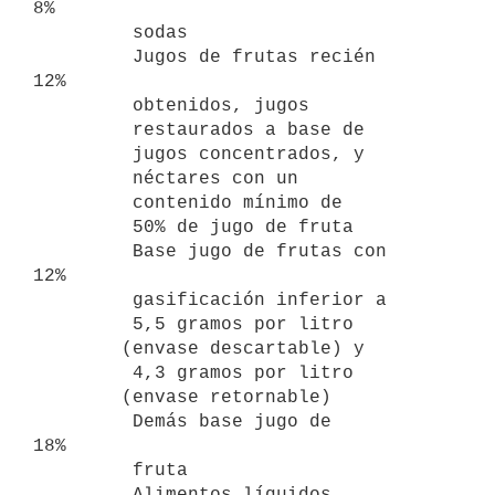
8%

         sodas

         Jugos de frutas recién                                      
12%

         obtenidos, jugos

         restaurados a base de

         jugos concentrados, y

         néctares con un

         contenido mínimo de

         50% de jugo de fruta

         Base jugo de frutas con                                     
12%

         gasificación inferior a

         5,5 gramos por litro

        (envase descartable) y

         4,3 gramos por litro

        (envase retornable)

         Demás base jugo de                                          
18%

         fruta

         Alimentos líquidos                                          