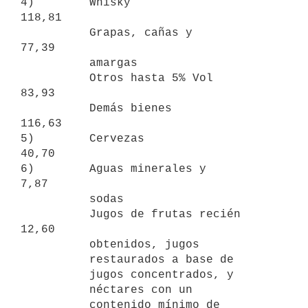
4)        Whisky                                                    
118,81

          Grapas, cañas y                                            
77,39

          amargas

          Otros hasta 5% Vol                                         
83,93

          Demás bienes                                              
116,63

5)        Cervezas                                                   
40,70

6)        Aguas minerales y                                           
7,87

          sodas

          Jugos de frutas recién                                     
12,60

          obtenidos, jugos

          restaurados a base de

          jugos concentrados, y

          néctares con un

          contenido mínimo de
