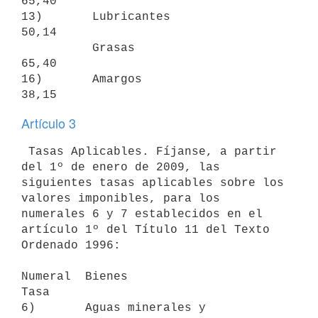
65,40

13)       Lubricantes                                               
50,14

          Grasas                                                    
65,40

16)       Amargos                                                   
Artículo 3
 Tasas Aplicables. Fíjanse, a partir 
del 1º de enero de 2009, las

siguientes tasas aplicables sobre los 
valores imponibles, para los

numerales 6 y 7 establecidos en el 
artículo 1º del Título 11 del Texto

Ordenado 1996:

Numeral  Bienes                                                      
Tasa

6)       Aguas minerales y                                            