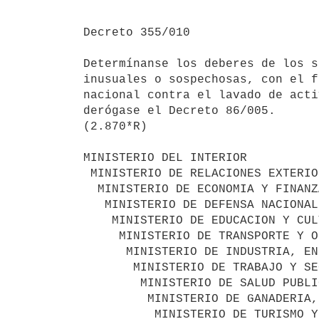
Decreto 355/010

Determínanse los deberes de los s
inusuales o sospechosas, con el f
nacional contra el lavado de acti
derógase el Decreto 86/005.

(2.870*R)

MINISTERIO DEL INTERIOR

 MINISTERIO DE RELACIONES EXTERIORES

  MINISTERIO DE ECONOMIA Y FINANZAS

   MINISTERIO DE DEFENSA NACIONAL

    MINISTERIO DE EDUCACION Y CULTURA

     MINISTERIO DE TRANSPORTE Y OBRAS PUBLICAS

      MINISTERIO DE INDUSTRIA, ENERGIA Y MINERIA

       MINISTERIO DE TRABAJO Y SEGURIDAD SOCIAL

        MINISTERIO DE SALUD PUBLICA

         MINISTERIO DE GANADERIA, AGRICULTURA Y PESCA

          MINISTERIO DE TURISMO Y DEPORTE
