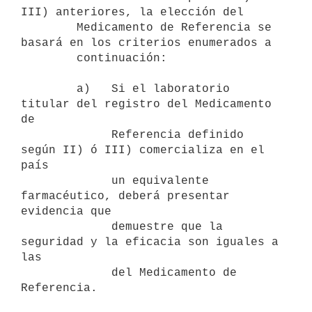
III) anteriores, la elección del

        Medicamento de Referencia se 
basará en los criterios enumerados a

        continuación:

        a)   Si el laboratorio 
titular del registro del Medicamento 
de

             Referencia definido 
según II) ó III) comercializa en el 
país

             un equivalente 
farmacéutico, deberá presentar 
evidencia que

             demuestre que la 
seguridad y la eficacia son iguales a 
las

             del Medicamento de 
Referencia.
