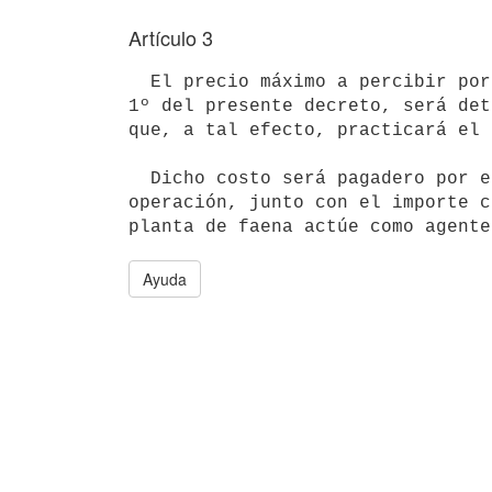
Artículo 3
  El precio máximo a percibir por la planta de faena en retribución del servicio a que se refiere el artículo 
1º del presente decreto, será det
que, a tal efecto, practicará el 
  Dicho costo será pagadero por el interesado en forma previa a la

operación, junto con el importe c
Ayuda