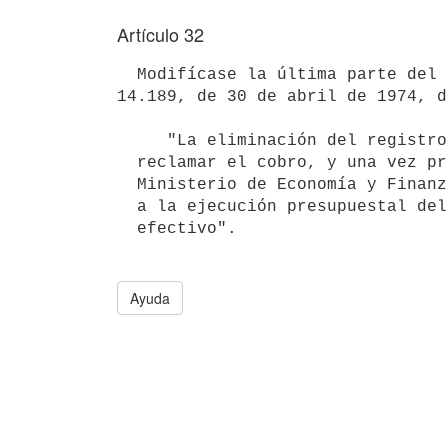
Artículo 32
  Modifícase la última parte del inciso final del artículo 47 de la ley 

14.189, de 30 de abril de 1974, d
     "La eliminación del registro no extingue el derecho del acreedor a

  reclamar el cobro, y una vez producido el pago -previa resolución del

  Ministerio de Economía y Finanzas autorizándolo- el mismo será imputado

  a la ejecución presupuestal del Ejercicio en que éste se haga

  efectivo".

Ayuda