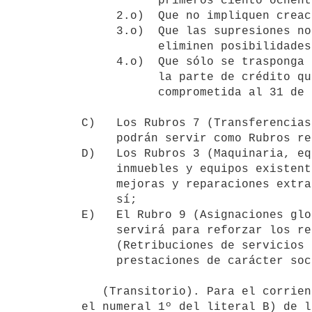
           primeros ciento ochenta días de cada Ejercicio;

     2.o)  Que no impliquen creaciones y transformaciones de cargos;

     3.o)  Que las supresiones no produzcan lesiones de derecho ni 

           eliminen posibilidades de ascensos;

     4.o)  Que sólo se trasponga hasta el 50% (cincuenta por ciento) de

           la parte de crédito que se encuentre disponible y no

           comprometida al 31 de diciembre precedente; 

C)   Los Rubros 7 (Transferencias
     podrán servir como Rubros reforzantes;

D)   Los Rubros 3 (Maquinaria, eq
     inmuebles y equipos existentes) y 5 (Construcciones, adiciones,

     mejoras y reparaciones extraordinarias) sólo podrán reforzarse entre

     sí;

E)   El Rubro 9 (Asignaciones glo
     servirá para reforzar los restantes Rubros, excepto el 0

     (Retribuciones de servicios personales) y el 6 (Cargas legales y

     prestaciones de carácter social).

   (Transitorio). Para el corriente ejercicio, el plazo a que se refiere

el numeral 1º del literal B) de l