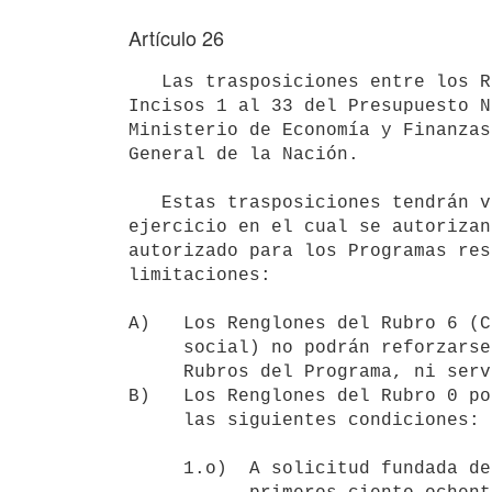
Artículo 26
   Las trasposiciones entre los Rubros de un mismo Programa en los

Incisos 1 al 33 del Presupuesto N
Ministerio de Economía y Finanzas
General de la Nación.

   Estas trasposiciones tendrán vigencia hasta el 31 de diciembre del

ejercicio en el cual se autorizan
autorizado para los Programas res
limitaciones:

A)   Los Renglones del Rubro 6 (C
     social) no podrán reforzarse entre sí ni ser reforzados por otros

     Rubros del Programa, ni servir como Rubros reforzantes;

B)   Los Renglones del Rubro 0 po
     las siguientes condiciones:

     1.o)  A solicitud fundada del jerarca respectivo, dentro de los
