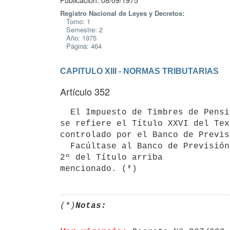
Publicación: 08/09/1975
Registro Nacional de Leyes y Decretos:
Tomo: 1
Semestre: 2
Año: 1975
Página: 464
CAPITULO XIII - NORMAS TRIBUTARIAS
Artículo 352
  El Impuesto de Timbres de Pensión a la Vejez y Contralor Laboral, a que    

se refiere el Título XXVI del Tex
controlado por el Banco de Previs
  Facúltase al Banco de Previsión Social a adoptar otra forma de recaudación que la establecida en el artículo 
2º del Título arriba

(*)
Notas: