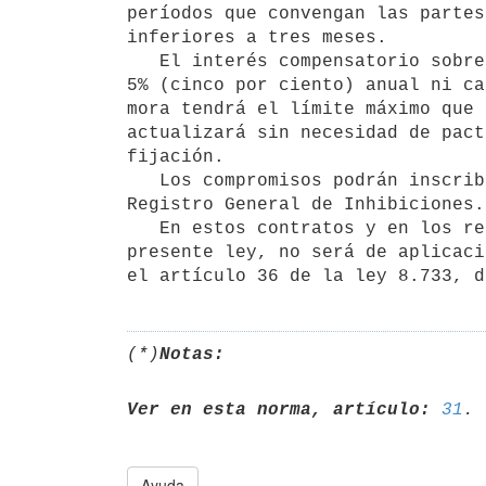
períodos que convengan las partes
inferiores a tres meses. 

   El interés compensatorio sobre saldos y reajustes, no podrá exceder el 

5% (cinco por ciento) anual ni ca
mora tendrá el límite máximo que 
actualizará sin necesidad de pact
fijación. 

   Los compromisos podrán inscribirse en la Sección correspondiente del 

Registro General de Inhibiciones. 
   En estos contratos y en los regulados por los artículos 21 y 28 de la 

presente ley, no será de aplicaci
(*)
Notas:
Ver en esta norma, artículo:
31
Ayuda