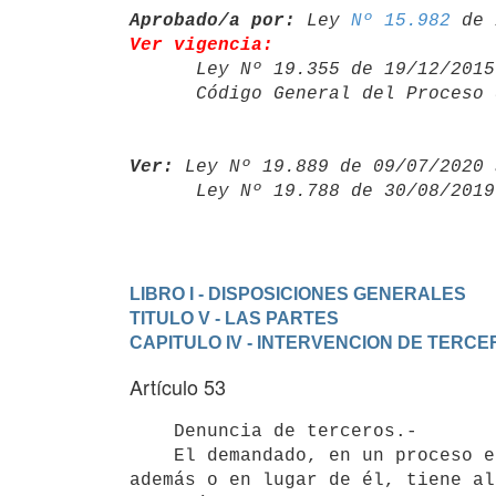
Aprobado/a por:
 Ley 
Nº 15.982
Ver vigencia:

      Ley Nº 19.355 de 19/12/20
      Código General del Proce
Ver:
 Ley Nº 19.889 de 09/07/2020 
      Ley Nº 19.788 de 30/08/20
LIBRO I - DISPOSICIONES GENERALES
TITULO V - LAS PARTES
CAPITULO IV - INTERVENCION DE TERC
Artículo 53
    Denuncia de terceros.- 

    El demandado, en un proceso en el que considere que otra persona,

además o en lugar de él, tiene al