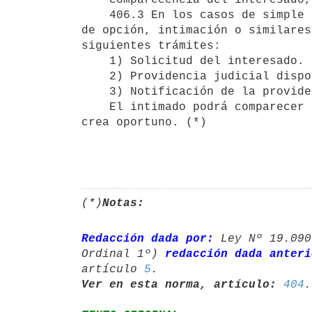
    406.3 En los casos de simple comunicación de actos de voluntad, sea

de opción, intimación o similares
siguientes trámites:

    1) Solicitud del interesado.

    2) Providencia judicial disponiendo la notificación, sin perjuicio.

    3) Notificación de la providencia.

    El intimado podrá comparecer al solo efecto de manifestar lo que 

crea oportuno. (*)

(*)
Notas:
Redacción dada por:
 Ley Nº 19.090
Ordinal 1º) 
redacción dada anteri
artículo 
5
Ver en esta norma, artículo:
404