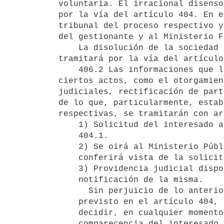
voluntaria. El irracional disenso
por la vía del artículo 404. En e
tribunal del proceso respectivo y
del gestionante y al Ministerio F
    La disolución de la sociedad conyugal promovida de común acuerdo 

tramitará por la vía del artículo
    406.2 Las informaciones que las leyes exigen para la realización de

ciertos actos, como el otorgamien
judiciales, rectificación de part
de lo que, particularmente, estab
respectivas, se tramitarán con ar
    1) Solicitud del interesado ajustada a lo previsto por el artículo 

    404.1.

    2) Se oirá al Ministerio Público a quien y a esos efectos, se le 

    conferirá vista de la solicitud.

    3) Providencia judicial disponiendo lo que al caso corresponda y 

    notificación de la misma.

      Sin perjuicio de lo anterior, el tribunal podrá disponer el trámite 

    previsto en el artículo 404, si así lo entiende pertinente, o 

    decidir, en cualquier momento y sin mayores formalidades, la 

    comparecencia del interesado, antes de decidir sobre su petición.
