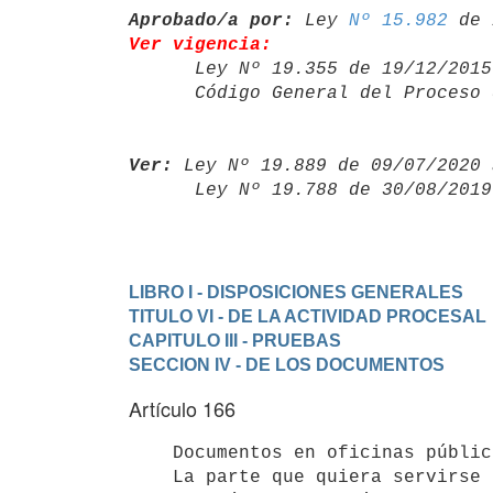
Aprobado/a por:
 Ley 
Nº 15.982
Ver vigencia:

      Ley Nº 19.355 de 19/12/20
      Código General del Proce
Ver:
 Ley Nº 19.889 de 09/07/2020 
      Ley Nº 19.788 de 30/08/20
LIBRO I - DISPOSICIONES GENERALES
TITULO VI - DE LA ACTIVIDAD PROCESAL
CAPITULO III - PRUEBAS
SECCION IV - DE LOS DOCUMENTOS
Artículo 166
    Documentos en oficinas públicas.-

    La parte que quiera servirse de un documento que se encuentre en una
