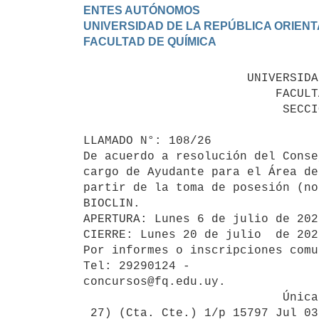
ENTES AUTÓNOMOS

UNIVERSIDAD DE LA REPÚBLICA ORIENT
                       UNIVERSIDAD DE LA REPÚBLICA

                           FACULTAD DE QUÍMICA

                            SECCIÓN CONCURSOS

LLAMADO N°: 108/26

De acuerdo a resolución del Conse
cargo de Ayudante para el Área de
partir de la toma de posesión (no
BIOCLIN. 

APERTURA: Lunes 6 de julio de 202
CIERRE: Lunes 20 de julio  de 202
Por informes o inscripciones comu
Tel: 29290124 - 

concursos@fq.edu.uy.

                            Única Publicación
