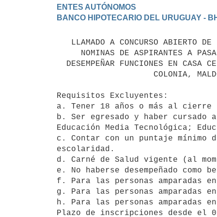
ENTES AUTÓNOMOS

   LLAMADO A CONCURSO ABIERTO DE MÉRITOS Y ANTECEDENTES PARA CONFORMAR

     NOMINAS DE ASPIRANTES A PASANTIAS CON PERFIL ADMINISTRACIÓN PARA

  DESEMPEÑAR FUNCIONES EN CASA CENTRAL Y SUCURSALES CIUDAD DE LA COSTA,

                    COLONIA, MALDONADO, MELO Y RIVERA

Requisitos Excluyentes: 

a. Tener 18 años o más al cierre 
b. Ser egresado y haber cursado a
Educación Media Tecnológica; Educ
c. Contar con un puntaje mínimo d
escolaridad.

d. Carné de Salud vigente (al mom
e. No haberse desempeñado como be
f. Para las personas amparadas en
g. Para las personas amparadas en
h. Para las personas amparadas en
Plazo de inscripciones desde el 0