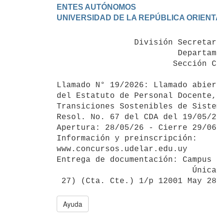
ENTES AUTÓNOMOS

                División Secretaría de Oficinas Centrales

                         Departamento de Personal

                        Sección Concursos Docentes

Llamado N° 19/2026: Llamado abier
del Estatuto de Personal Docente,
Transiciones Sostenibles de Siste
Resol. No. 67 del CDA del 19/05/2
Apertura: 28/05/26 - Cierre 29/06
Información y preinscripción: 

www.concursos.udelar.edu.uy 

Entrega de documentación: Campus 
                            Única Publicación

Ayuda