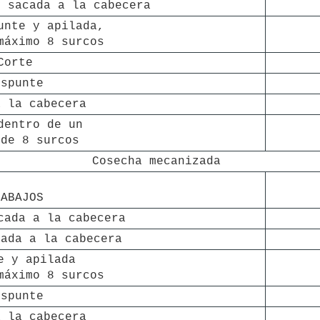
y sacada a la cabecera
unte y apilada, 

máximo 8 surcos
Corte
espunte
a la cabecera
dentro de un 

 de 8 surcos
Cosecha mecanizada
RABAJOS
cada a la cabecera
cada a la cabecera
e y apilada 

máximo 8 surcos
espunte
a la cabecera