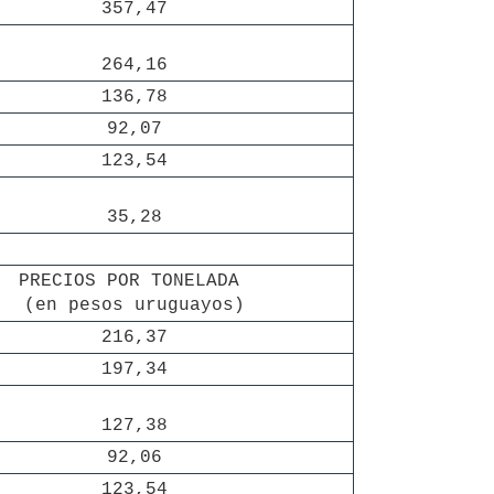
357,47
264,16
136,78
92,07
123,54
35,28
PRECIOS POR TONELADA 

(en pesos uruguayos)
216,37
197,34
127,38
92,06
123,54