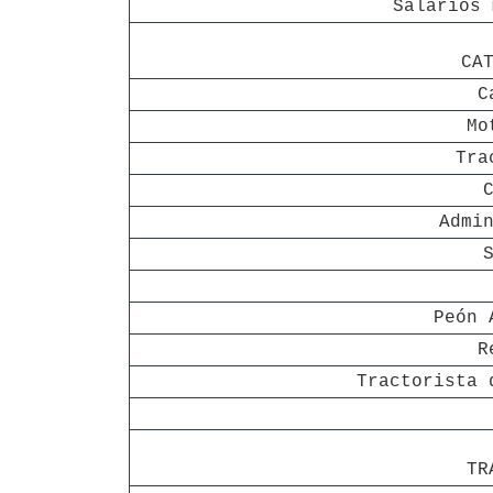
Salarios 
CA
C
Mo
Tra
Admi
Peón 
R
Tractorista 
TR