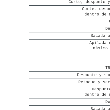
Corte, despunte 
Corte, desp
dentro de 
D
Sacada 
Apilada 
máximo
T
Despunte y sa
Retoque y sa
Despunt
dentro de 
D
Sacada 