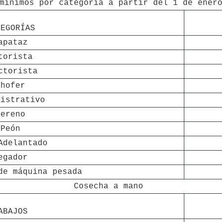
mínimos por categoría a partir del 1 de ener
TEGORÍAS
apataz
torista
ctorista
Chofer
nistrativo
Sereno
Peón
Adelantado
egador
de máquina pesada
Cosecha a mano
ABAJOS 